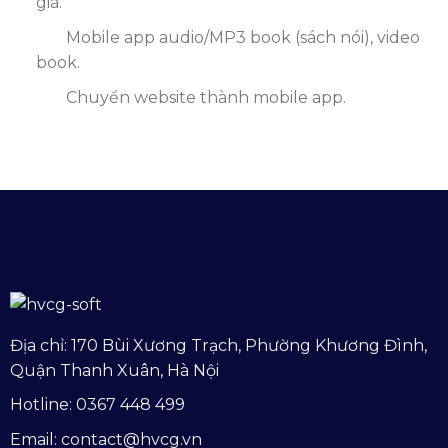
giá.
Mobile app audio/MP3 book (sách nói), video
book.
Chuyển website thành mobile app.
Địa chỉ: 170 Bùi Xương Trạch, Phường Khương Đình,
Quận Thanh Xuân, Hà Nội
Hotline: 0367 448 499
Email: contact@hvcg.vn