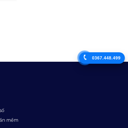
0367.448.499
số
hần mềm