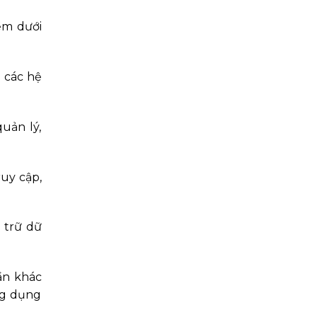
ềm dưới
a các hệ
uản lý,
ruy cập,
 trữ dữ
ần khác
ng dụng