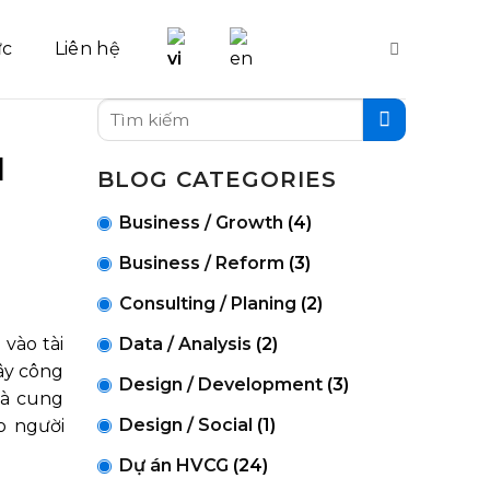
ức
Liên hệ
d
BLOG CATEGORIES
Business / Growth
(4)
Business / Reform
(3)
Consulting / Planing
(2)
Data / Analysis
(2)
vào tài
ây công
Design / Development
(3)
hà cung
Design / Social
(1)
o người
Dự án HVCG
(24)