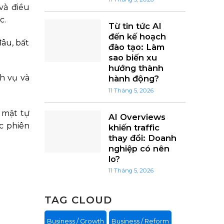
và điều
c.
Từ tin tức AI
đến kế hoạch
âu, bất
đào tạo: Làm
sao biến xu
hướng thành
h vụ và
hành động?
11 Tháng 5, 2026
 mật tự
AI Overviews
c phiên
khiến traffic
thay đổi: Doanh
nghiệp có nên
lo?
11 Tháng 5, 2026
TAG CLOUD
Business / Growth
Business / Reform