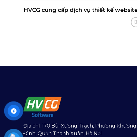
HVCG cung cấp dịch vụ thiết kế website
Địa chỉ: 170 Bùi Xương Trạch, Phường Khương
Đình, Quận Thanh Xuân, Hà Nội