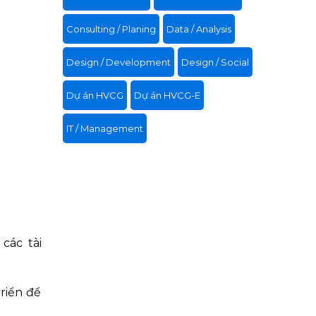
Consulting / Planing
Data / Analysis
Design / Development
Design / Social
Dự án HVCG
Dự án HVCG-E
IT / Management
các tài
riển để