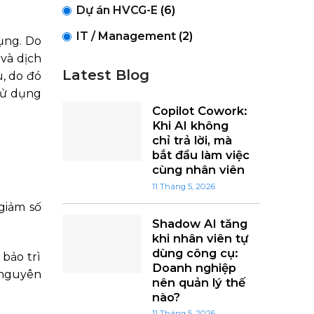
Dự án HVCG-E
(6)
IT / Management
(2)
dụng. Do
 và dịch
Latest Blog
u, do đó
sử dụng
Copilot Cowork:
Khi AI không
chỉ trả lời, mà
bắt đầu làm việc
cùng nhân viên
11 Tháng 5, 2026
giảm số
Shadow AI tăng
khi nhân viên tự
dùng công cụ:
 bảo trì
Doanh nghiệp
i nguyên
nên quản lý thế
nào?
11 Tháng 5, 2026