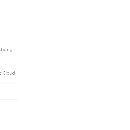
 không
c Cloud